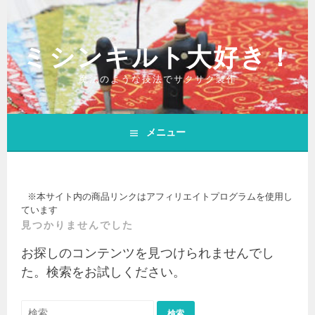
コ
ン
ミシンキルト大好き！
テ
ン
魔法のような技法でサクサク製作
ツ
へ
ス
メニュー
キ
ッ
プ
※本サイト内の商品リンクはアフィリエイトプログラムを使用し
ています
見つかりませんでした
お探しのコンテンツを見つけられませんでし
た。検索をお試しください。
検