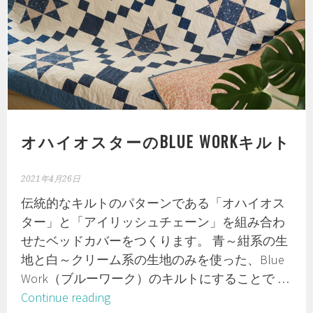
ム
パ
ッ
ク
を
使
っ
た
オハイオスターのBLUE WORKキルト
タ
ン
2021年4月26日
ブ
伝統的なキルトのパターンである「オハイオス
ラ
ター」と「アイリッシュチェーン」を組み合わ
ー
せたベッドカバーをつくります。 青～紺系の生
キ
地と白～クリーム系の生地のみを使った、Blue
ル
Work（ブルーワーク）のキルトにすることで …
ト
オ
Continue reading
の