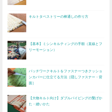
ト
（moda/M
キルトタペストリーの棒通しの作り方
【基本】ミシンキルティングの手順（直線とフ
リーモーション）
パッチワークキルトをファスナーつきクッショ
ンカバーに仕立てる方法［隠しファスナー・背
面］
【大物キルト向け】ダブルパイピングの繋げか
た・縫いかた