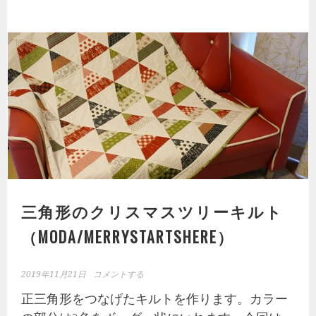
ハ
作
イ
り
オ
方
ス
(moda/Hustle&Bustle)
タ
ー
の
Blue
Work
キ
ル
三角形のクリスマスツリーキルト
ト
（MODA/MERRYSTARTSHERE）
2019年11月21日
コメントする
正三角形をつなげたキルトを作ります。カラー