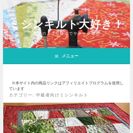
コ
ン
ミシンキルト大好き！
テ
ン
魔法のような技法でサクサク製作
ツ
へ
ス
メニュー
キ
ッ
プ
※本サイト内の商品リンクはアフィリエイトプログラムを使用し
ています
カテゴリー:
中級者向けミシンキルト