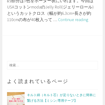
の部分は3色をボーダー状にいれます。今回は
USAコットンmodaのJelly Roll(ジェリーロール)
というカットクロス（幅が約6.3cm×長さが約
三
110cmの布が40枚入って …
Continue reading
角
形
の
ク
リ
ス
マ
検
索:
ス
ツ
よく読まれているページ
リ
ー
キ
キルト綿（キルト芯）が足りないときに簡単に
繋げる方法【ミシン/専用テープ】
ル